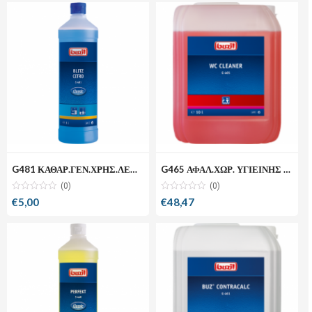
G481 ΚΑΘΑΡ.ΓΕΝ.ΧΡΗΣ.ΛΕΜΟΝΙ 1L
G465 ΑΦΑΛ.ΧΩΡ. ΥΓΙΕΙΝΗΣ 10LT
(0)
(0)
€
5,00
€
48,47