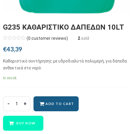
G235 ΚΑΘΑΡΙΣΤΙΚΟ ΔΑΠΕΔΩΝ 10LT
(
0
customer reviews)
2
sold
€
43,39
Καθαριστικό συντήρησης με υδροδιαλυτά πολυμερή, για δάπεδα
ανθεκτικά στο νερό.
In stock
ADD TO CART
BUY NOW